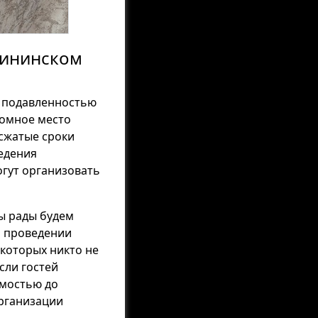
лининском
и подавленностью
ромное место
сжатые сроки
едения
огут организовать
ы рады будем
а проведении
 которых никто не
сли гостей
имостью до
организации