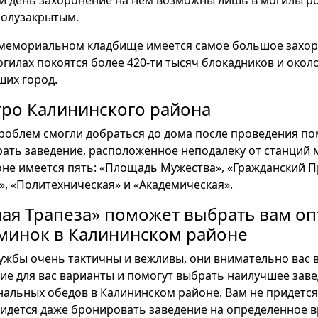
й день захоронение на нем возможны лишь в могилы ро
полузакрытым.
 мемориальном кладбище имеется самое большое захо
огилах покоятся более 420-ти тысяч блокадников и около
их город.
тро Калининского района
проблем смогли добраться до дома после проведения по
ать заведение, расположенное неподалеку от станций м
не имеется пять: «Площадь Мужества», «Гражданский П
, «Политехническая» и «Академическая».
ая Трапеза» поможет выбрать вам о
оминок в Калининском районе
лужбы очень тактичны и вежливы, они внимательно вас 
ие для вас варианты и помогут выбрать наилучшее заве
альных обедов в Калининском районе. Вам не придется
ридется даже бронировать заведение на определенное вр