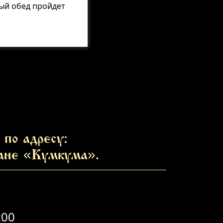
ный обед пройдет
по адресу:
ране «Кумкума».
:00