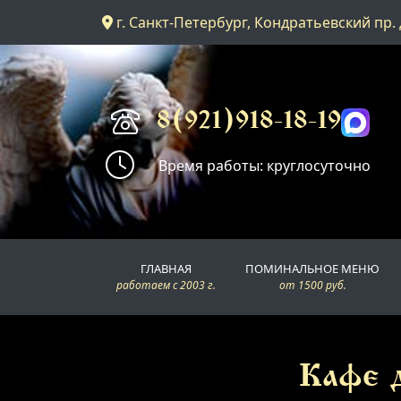
г. Санкт-Петербург, Кондратьевский пр. 
Главная
Поминальное меню
8(921)918-18-19
Время работы: круглосуточно
Поминальные залы
Доставка
ГЛАВНАЯ
ПОМИНАЛЬНОЕ МЕНЮ
Контакты
работаем с 2003 г.
от 1500 руб.
Кафе д