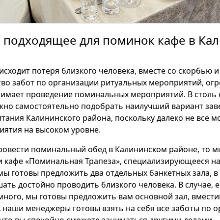
ь подходящее для поминок кафе в Ка
исходит потеря близкого человека, вместе со скорбью 
во забот по организации ритуальных мероприятий, ог
нимает проведение поминальных мероприятий. В столь 
жно самостоятельно подобрать наилучший вариант зав
тания Калининского района, поскольку далеко не все м
ятия на высоком уровне.
ровести поминальный обед в Калининском районе, то м
и кафе «Поминальная Трапеза», специализирующееся н
мы готовы предложить два отдельных банкетных зала, в
ть достойно проводить близкого человека. В случае, е
много, мы готовы предложить вам основной зал, вмест
А наши менеджеры готовы взять на себя все заботы по 