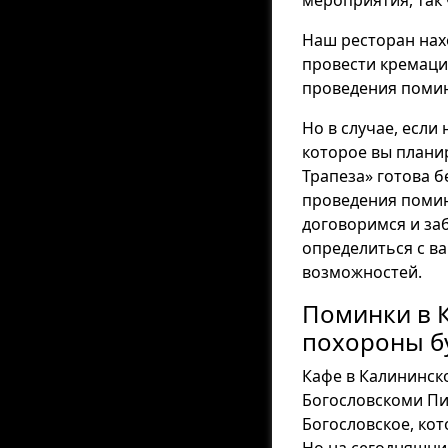
мероприятия, так
Наш ресторан нах
провести кремаци
проведения помин
Но в случае, если
которое вы плани
Трапеза» готова 
проведения помин
договоримся и за
определиться с в
возможностей.
Поминки в К
похороны б
Кафе в Калининск
Богословскоми Пи
Богословское, ко