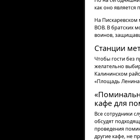
Но на сегодняшни
как оно является 
На Пискаревском
ВОВ. В братских м
воинов, защищавш
Станции ме
Чтобы гости без 
желательно выбир
Калининском райо
«Площадь Ленина»
«Поминальн
кафе для п
Все сотрудники с
обсудят подходящ
проведения помин
другие кафе, не п