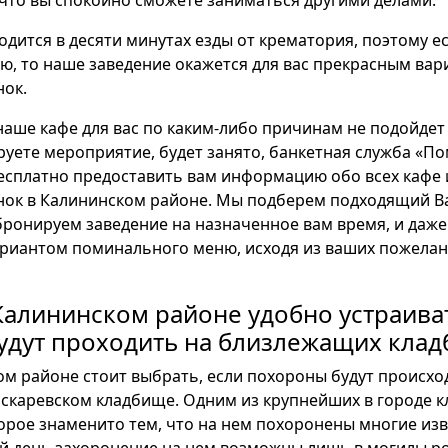
 что вы спокойно сможете заниматься другими делами.
одится в десяти минутах езды от крематория, поэтому е
ю, то наше заведение окажется для вас прекрасным ва
ок.
 наше кафе для вас по каким-либо причинам не подойдет
руете мероприятие, будет занято, банкетная служба «П
бесплатно предоставить вам информацию обо всех кафе 
ок в Калининском районе. Мы подберем подходящий Ва
бронируем заведение на назначенное вам время, и даж
ариантом поминального меню, исходя из ваших пожелан
алининском районе удобно устраиват
удут проходить на близлежащих кла
ом районе стоит выбрать, если похороны будут происхо
скаревском кладбище. Одним из крупнейших в городе к
торое знаменито тем, что на нем похоронены многие из