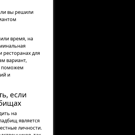
сли вы решили
риантом
 или время, на
оминальная
и ресторанах для
м вариант,
е поможем
ий и
ь, если
дбищах
дить на
ладбищ является
вестные личности.