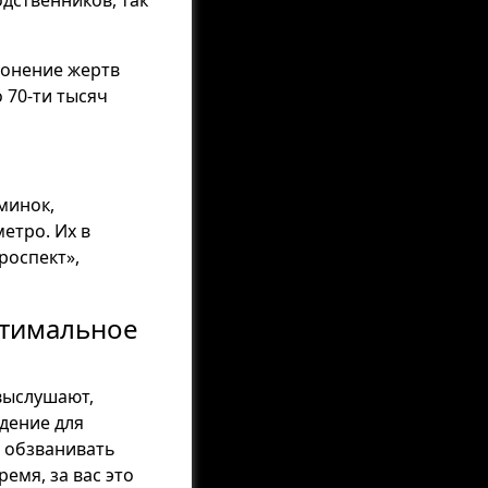
дственников, так
ронение жертв
 70-ти тысяч
минок,
етро. Их в
роспект»,
птимальное
выслушают,
дение для
 обзванивать
емя, за вас это