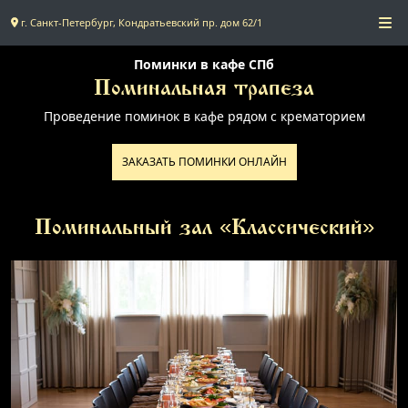
г. Санкт-Петербург, Кондратьевский пр. дом 62/1
Главная
Поминки в кафе СПб
Поминальная трапеза
Проведение поминок в кафе рядом с крематорием
Поминальное меню
ЗАКАЗАТЬ ПОМИНКИ ОНЛАЙН
Поминальные залы
Доставка
Поминальный зал «Классический»
Контакты