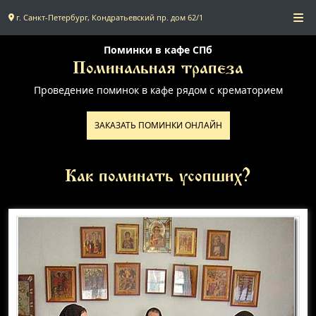
г. Санкт-Петербург, Кондратьевский пр. дом 62/1
Главная
Поминки в кафе СПб
Поминальная трапеза
Проведение поминок в кафе рядом с крематорием
Поминальное меню
ЗАКАЗАТЬ ПОМИНКИ ОНЛАЙН
Поминальные залы
Доставка
Как поминать усопших?
Контакты