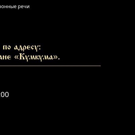
оронные речи
по адресу:
ране «Кумкума».
:00