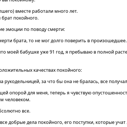
пшего) вместе работали много лет.
 брат покойного.
ие эмоции по поводу смерти:
 смерти брата, то не мог долго поверить в произошедшее.
 что моей бабушке уже 91 год, я пребываю в полной раст
положительных качествах покойного:
а рукодельницей, за что бы она не бралась, все получа
ящей опорой для меня, теперь я чувствую опустошенност
м человеком.
бсолютно все.
се добрые дела покойного, его поступки, которые учат