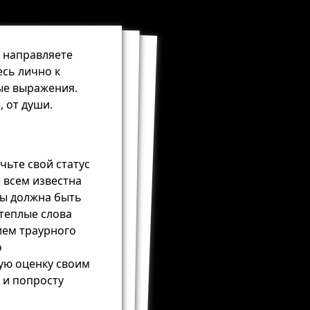
ы направляете
есь лично к
ые выражения.
 от души.
ьте свой статус
е всем известна
ы должна быть
 теплые слова
ием траурного
о
ую оценку своим
 и попросту