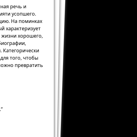
ная речь и
мяти усопшего.
цию. На поминках
ый характеризует
й жизни хорошего,
 биографии,
. Категорически
для того, чтобы
можно превратить
.”