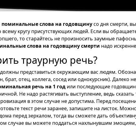
е
поминальные слова на годовщину
со дня смерти, в
о всему кругу присутствующих людей. Если вы обращает
опшего, то старайтесь не произносить заумные пафосн
инальные слова на годовщину смерти
надо искренне,
рить траурную речь?
должны представиться окружающим вас людям. Обознач
, брат, отец, коллега, сосед или однокурсник). Далеко н
оминальная речь на 1 год
или последующие годовщин
ичной. Не надо растягивать выступление, ведь сказать
провизация в этом случае не допустима. Перед посещен
отовьте текст речи заранее, запишите на листок. Можн
дома перед зеркалом, тогда вы сможете дать объективн
ном случае вы можете поддаться нахлынувшим эмоциям,