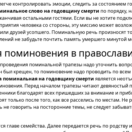
егче контролировать эмоции, следить за состоянием го
минальное слово на годовщину смерти
по порядку, н
канчивая остальными гостями. Если вы не хотите подкл
риятия человека со стороны, эту миссию может возлож
 или друзей усопшего. Поминальную речь произносят то
плений не забудьте почтить память умершего минутой м
 поминовения в православ
 проведения поминальной трапезы надо уточнить вопр
он был крещен, то поминовение надо проводить по все
 поминальная на годовщину смерти
является неот
иновения. Перед началом трапезы читают девяностый п
енники благодарят всех пришедших за внимание и приб
рят только после того, как все расселись по местам. Не
ь не говорить на посторонние темы, не следует забыват
ся главе семейства. Далее передается речь по родству 