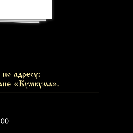
по адресу:
ране «Кумкума».
:00