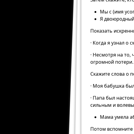
Мы с (имя усо
Я двоюродный
Показать искренн
· Когда я узнал о
· Несмотря на то,
огромной потери.
Скажите слова о 
· Моя бабушка был
· Папа был насто
сильным и волевы
Мама умела а
Потом вспомните в