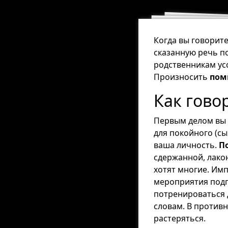
Когда вы говорит
сказанную речь п
родственникам ус
Произносить
пом
Как гово
Первым делом вы 
для покойного (сын
ваша личность.
П
сдержанной, лакон
хотят многие. Им
мероприятия подг
потренироваться 
словам. В против
растеряться.