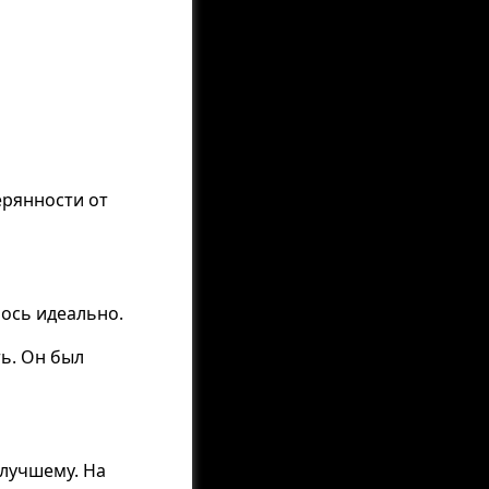
ерянности от
лось идеально.
ь. Он был
 лучшему. На