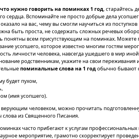
что нужно говорить на поминках 1 год
, старайтесь д
го сердца. Вспоминайте не просто добрые дела усопшего
 оказало на вас, чему вы смогли научиться из поступков
лжна быть проста, не содержать сложных речевых оборо
ь понятны всем присутствующим на поминках. Можете
ание усопшего, которое известно многим гостям меро
ость личности человека, навсегда ушедшего в мир иной
нование родственникам, укажите на свои переживания
ительные
поминальные слова на 1 год
обычно бывают 
му будет пухом,
ь,
ом (имя усопшего).
 верующим человеком, можно прочитать подготовленн
 слова из Священного Писания.
оминках часто прибегают к услугам профессиональных 
аурное мероприятие, грамотно скорректирует проведе