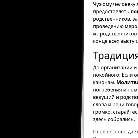
Чужому человеку л
предоставлять
по
родственников, за
проведению мероп
из родственников
конце всех высту
Традиция
До организации и
покойного. Если 
канонам.
Молитва
погребения и пом
ведущий и родств
слова и речи гово
громко, старайтес
здесь собрались.
Первое слово дает