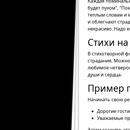
Каждая поминальн
будет пухом”, “По
теплым словам и 
и облегчают страд
некрасиво. Надо 
Стихи на
В стихотворной фо
страдания. Можно
любимое четверос
души и сердца.
Пример 
Начинать свою реч
Дорогие гости
Уважаемые пр
Затем скажите, кт