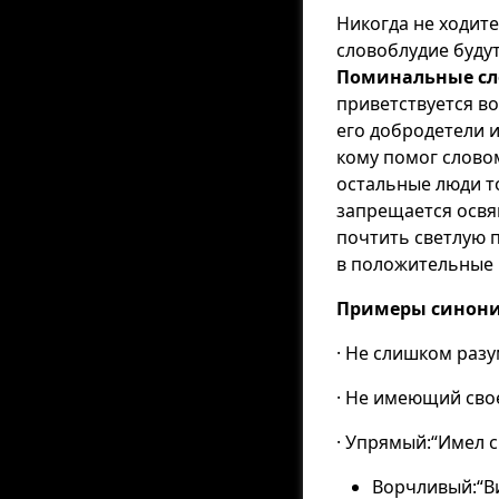
Никогда не ходит
словоблудие буду
Поминальные сл
приветствуется в
его добродетели и
кому помог словом
остальные люди т
запрещается освя
почтить светлую 
в положительные 
Примеры синони
· Не слишком раз
· Не имеющий свое
· Упрямый:“Имел с
Ворчливый:“В