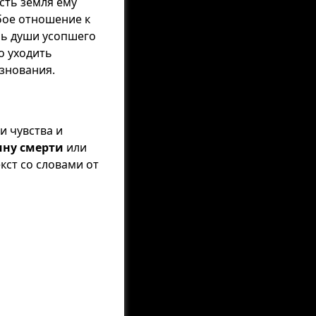
сть земля ему
обое отношение к
бь души усопшего
о уходить
знования.
и чувства и
ину смерти
или
ст со словами от