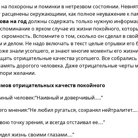
е на похороны и поминки в нетрезвом состоянии. Невнят
т расценены окружающими, как полное неуважение к па
ова на год
должны содержать только нужную информа
оспоминание о ярком случае из жизни покойного, котор
 скромность. Вспомните о том, сколько он сделал в сво
 и делом. Не надо включать в текст целые отрывки его
оже знали усопшего, и знают многие моменты его жизни
щать отрицательные качества усопшего. Все собрались 
память дорогого человека. Даже отрицательные черты 
пори желании.
мов отрицательных качеств покойного
умный человек:“Наивный и доверчивый…..”
го мнения:“Не любил ругаться, сохранял нейтралитет….
вою точку зрения, и всегда отстаивал ее….”
идел жизнь своими глазами….”