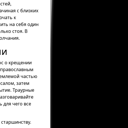
стей,
ачиная с близких
ючать к
ить на себя один
лько стоя. В
олчания.
ии
ос о крещении
м православным
ъемлемой частью
салом, затем
ытие. Траурные
 разговаривайте
ь для чего все
и старшинству.