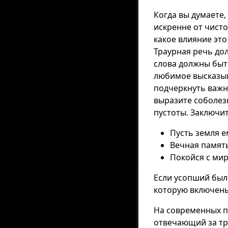
Когда вы думаете,
искренне от чисто
какое влияние это
Траурная речь до
слова должны быт
любимое высказыв
подчеркнуть важн
выразите соболез
пустоты. Заключ
Пусть земля е
Вечная памят
Покойся с мир
Если усопший был
которую включены
На современных п
отвечающий за тр