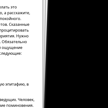
елать это
, а расскажите,
 покойного.
тов. Сказанные
 процитировать
приятия. Нужно
. Обязательно
 и ощущение
следующие:
ую эпитафию, в
ведущих. Человек,
ние поминовения.