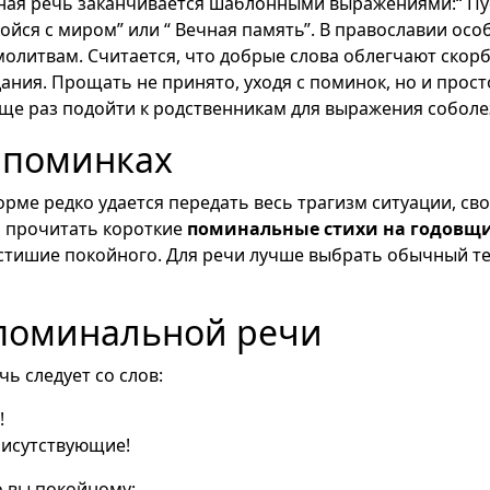
ая речь заканчивается шаблонными выражениями:“ Пу
койся с миром” или “ Вечная память”. В православии ос
молитвам. Считается, что добрые слова облегчают скор
ания. Прощать не принято, уходя с поминок, но и прост
еще раз подойти к родственникам для выражения соболе
 поминках
рме редко удается передать весь трагизм ситуации, сво
 прочитать короткие
поминальные стихи на годовщ
тишие покойного. Для речи лучше выбрать обычный тек
поминальной речи
ь следует со слов:
!
исутствующие!
о вы покойному: