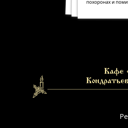
похоронах и поми
Кафе 
Кондратьев
Ре