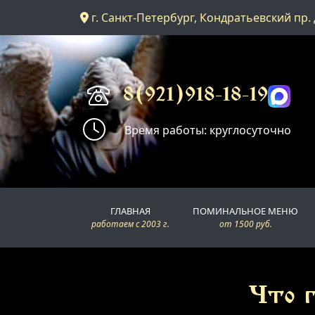
г. Санкт-Петербург, Кондратьевский пр. 
Главная
Поминальное меню
8(921)918-18-19
Время работы: круглосуточно
Поминальные залы
Доставка
ГЛАВНАЯ
ПОМИНАЛЬНОЕ МЕНЮ
Контакты
работаем с 2003 г.
от 1500 руб.
Что г