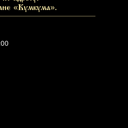
ране «Кумкума».
:00