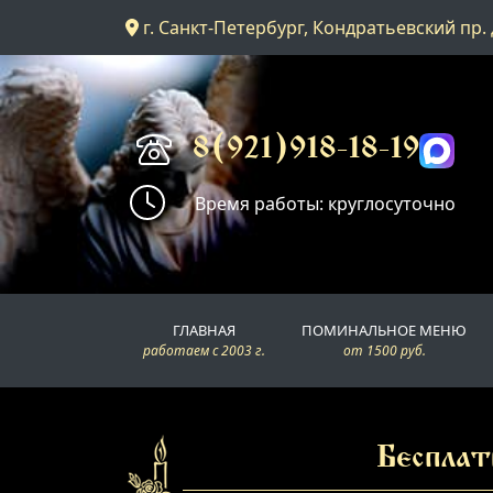
г. Санкт-Петербург, Кондратьевский пр. 
Главная
Поминальное меню
8(921)918-18-19
Время работы: круглосуточно
Поминальные залы
Доставка
ГЛАВНАЯ
ПОМИНАЛЬНОЕ МЕНЮ
Контакты
работаем с 2003 г.
от 1500 руб.
Бесплат