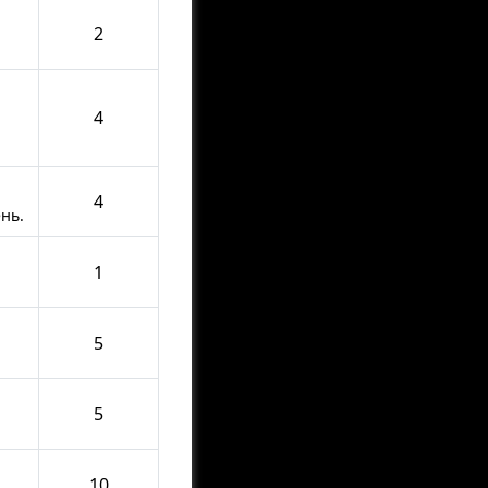
2
4
4
нь.
1
5
5
10