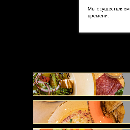
Мы осуществляем
времени.
атов,
.
алатами,