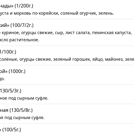
ады» (1/200г.)
ста и морковь по-корейски, соленый огурчик, зелень.
й» (100/7/2г.)
уриное, огурцы свежие, сыр, лист салата, пекинская капуста,
асло растительное.
/100г.)
солёные, огурцы свежие, зеленый горошек, яйцо, майонез, зеле
й» (1000г.)
о.
30/5/3г.)
ное под сырным суфле.
ая (130/5/8г.)
я под сырным суфле.
(100/5г.)