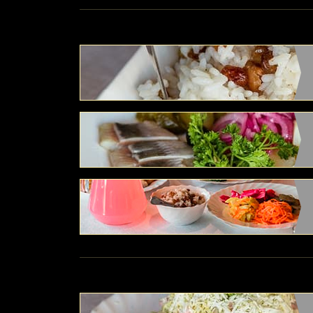
оставе:
ой. В
а на выбор.
ой. В
а на выбор.