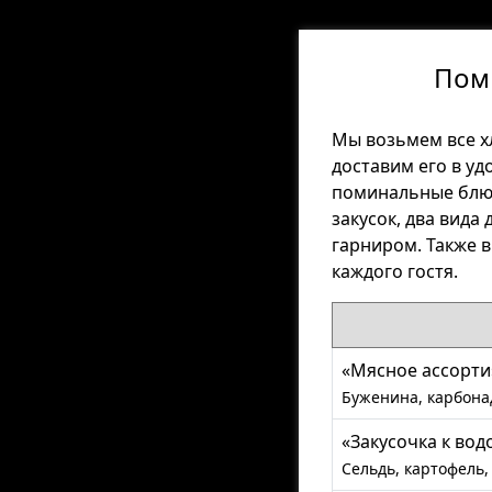
Поми
Мы возьмем все х
доставим его в уд
поминальные блюд
закусок, два вида
гарниром. Также 
каждого гостя.
«Мясное ассорти»
Буженина, карбонад
«Закусочка к водо
Сельдь, картофель,