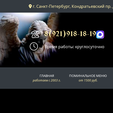
г. Санкт-Петербург, Кондратьевский пр. 
Главная
Поминальное меню
8(921)918-18-19
Время работы: круглосуточно
Поминальные залы
Доставка
ГЛАВНАЯ
ПОМИНАЛЬНОЕ МЕНЮ
Контакты
работаем с 2003 г.
от 1500 руб.