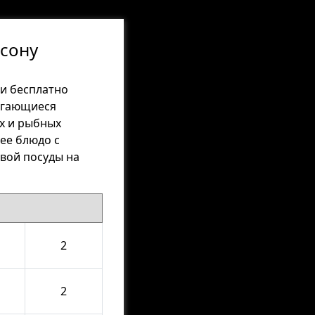
рсону
и бесплатно
лагающиеся
ых и рыбных
чее блюдо с
вой посуды на
2
2