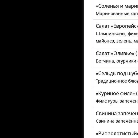
«Соленья и марин
Маринованные капу
Салат «Европейски
Шампиньоны, филе к
майонез, зелень, м
Салат «Оливье» (1
Ветчина, огурчики 
«Сельдь под шубо
Традиционное блюд
«Куриное филе» (1
Филе куры запечен
Свинина запеченн
Свинина запечённа
«Рис золотистый» 