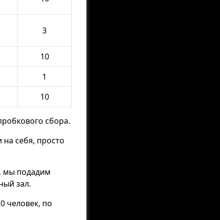
3
10
1
10
пробкового сбора.
 на себя, просто
, мы подадим
ный зал.
0 человек, по