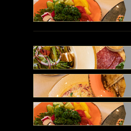
 и горячими
ами,
ми
повара.
азными
повара.