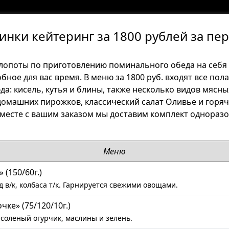
нки кейтеринг за 1800 рублей за пе
лопоты по приготовлению поминального обеда на себя 
обное для вас время. В меню за 1800 руб. входят все по
а: кисель, кутья и блины, также несколько видов мясн
 домашних пирожков, классический салат Оливье и горя
вместе с вашим заказом мы доставим комплект одноразо
Меню
 (150/60г.)
 в/к, колбаса т/к. Гарнируется свежими овощами.
чке» (75/120/10г.)
 соленый огурчик, маслины и зелень.